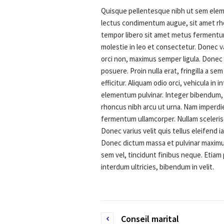
Quisque pellentesque nibh ut sem elem
lectus condimentum augue, sit amet rho
tempor libero sit amet metus fermentum 
molestie in leo et consectetur. Donec var
orci non, maximus semper ligula. Donec
posuere. Proin nulla erat, fringilla a s
efficitur. Aliquam odio orci, vehicula in
elementum pulvinar. Integer bibendum,
rhoncus nibh arcu ut urna. Nam imperdie
fermentum ullamcorper. Nullam scelerisq
Donec varius velit quis tellus eleifend i
Donec dictum massa et pulvinar maximus. 
sem vel, tincidunt finibus neque. Etiam 
interdum ultricies, bibendum in velit.
Conseil marital