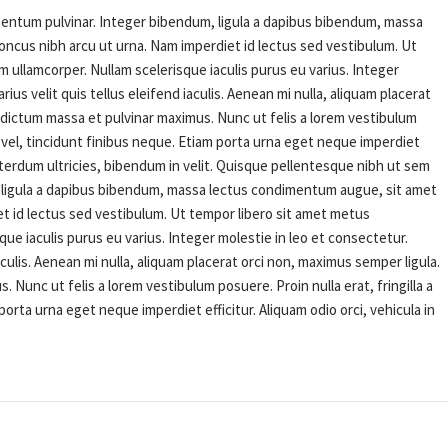
entum pulvinar. Integer bibendum, ligula a dapibus bibendum, massa
ncus nibh arcu ut urna. Nam imperdiet id lectus sed vestibulum. Ut
ullamcorper. Nullam scelerisque iaculis purus eu varius. Integer
ius velit quis tellus eleifend iaculis. Aenean mi nulla, aliquam placerat
 dictum massa et pulvinar maximus. Nunc ut felis a lorem vestibulum
em vel, tincidunt finibus neque. Etiam porta urna eget neque imperdiet
 interdum ultricies, bibendum in velit. Quisque pellentesque nibh ut sem
 ligula a dapibus bibendum, massa lectus condimentum augue, sit amet
t id lectus sed vestibulum. Ut tempor libero sit amet metus
ue iaculis purus eu varius. Integer molestie in leo et consectetur.
aculis. Aenean mi nulla, aliquam placerat orci non, maximus semper ligula.
Nunc ut felis a lorem vestibulum posuere. Proin nulla erat, fringilla a
porta urna eget neque imperdiet efficitur. Aliquam odio orci, vehicula in